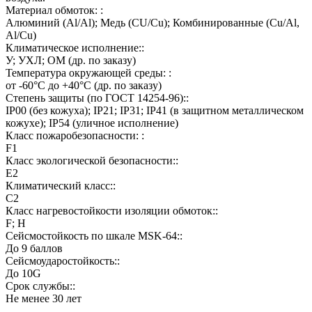
Материал обмоток: :
Алюминий (Al/Al); Медь (CU/Cu); Комбинированные (Cu/Al,
Al/Cu)
Климатическое исполнение::
У; УХЛ; ОМ (др. по заказу)
Температура окружающей среды: :
от -60°C до +40°C (др. по заказу)
Степень защиты (по ГОСТ 14254-96)::
IP00 (без кожуха); IP21; IP31; IP41 (в защитном металлическом
кожухе); IP54 (уличное исполнение)
Класс пожаробезопасности: :
F1
Класс экологической безопасности::
E2
Климатический класс::
C2
Класс нагревостойкости изоляции обмоток::
F; H
Сейсмостойкость по шкале MSK-64::
До 9 баллов
Сейсмоударостойкость::
До 10G
Срок службы::
Не менее 30 лет