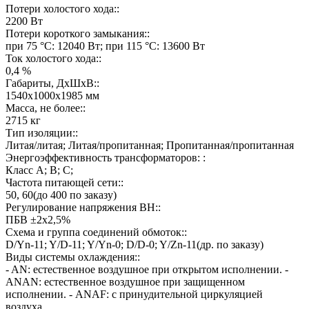
Потери холостого хода::
2200 Вт
Потери короткого замыкания::
при 75 °C: 12040 Вт; при 115 °C: 13600 Вт
Ток холостого хода::
0,4 %
Габариты, ДхШхВ::
1540х1000х1985 мм
Масса, не более::
2715 кг
Тип изоляции::
Литая/литая; Литая/пропитанная; Пропитанная/пропитанная
Энергоэффективность трансформаторов: :
Класс А; В; С;
Частота питающей сети::
50, 60(до 400 по заказу)
Регулирование напряжения ВН::
ПБВ ±2х2,5%
Схема и группа соединений обмоток::
D/Yn-11; Y/D-11; Y/Yn-0; D/D-0; Y/Zn-11(др. по заказу)
Виды системы охлаждения::
- AN: естественное воздушное при открытом исполнении. -
ANAN: естественное воздушное при защищенном
исполнении. - ANAF: с принудительной циркуляцией
воздуха.