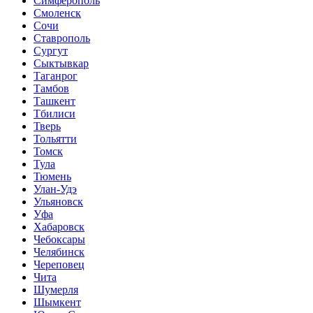
Симферополь
Смоленск
Сочи
Ставрополь
Сургут
Сыктывкар
Таганрог
Тамбов
Ташкент
Тбилиси
Тверь
Тольятти
Томск
Тула
Тюмень
Улан-Удэ
Ульяновск
Уфа
Хабаровск
Чебоксары
Челябинск
Череповец
Чита
Шумерля
Шымкент