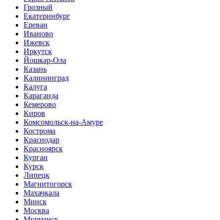
Грозный
Екатеринбург
Ереван
Иваново
Ижевск
Иркутск
Йошкар-Ола
Казань
Калининград
Калуга
Караганда
Кемерово
Киров
Комсомольск-на-Амуре
Кострома
Краснодар
Красноярск
Курган
Курск
Липецк
Магнитогорск
Махачкала
Минск
Москва
Мурманск