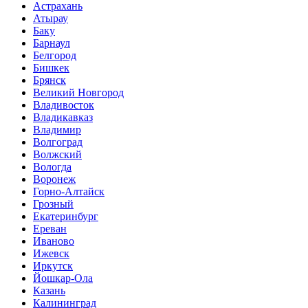
Астрахань
Атырау
Баку
Барнаул
Белгород
Бишкек
Брянск
Великий Новгород
Владивосток
Владикавказ
Владимир
Волгоград
Волжский
Вологда
Воронеж
Горно-Алтайск
Грозный
Екатеринбург
Ереван
Иваново
Ижевск
Иркутск
Йошкар-Ола
Казань
Калининград