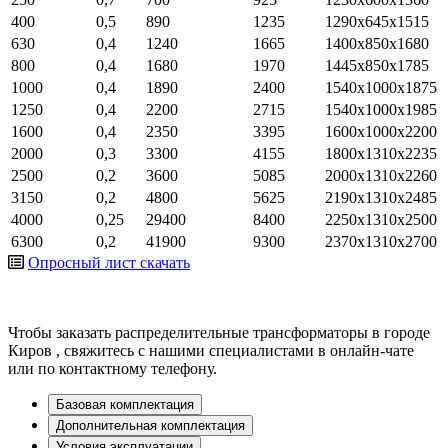
400
0,5
890
1235
1290х645х1515
630
0,4
1240
1665
1400х850х1680
800
0,4
1680
1970
1445х850х1785
1000
0,4
1890
2400
1540х1000х1875
1250
0,4
2200
2715
1540х1000х1985
1600
0,4
2350
3395
1600х1000х2200
2000
0,3
3300
4155
1800х1310х2235
2500
0,2
3600
5085
2000х1310х2260
3150
0,2
4800
5625
2190х1310х2485
4000
0,25
29400
8400
2250х1310х2500
6300
0,2
41900
9300
2370х1310х2700
Опросный лист
скачать
Чтобы заказать распределительные трансформаторы в городе
Киров
, свяжитесь с нашими специалистами в онлайн-чате
или по контактному телефону.
Базовая комплектация
Дополнительная комплектация
Условия эксплуатации