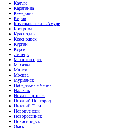
Калуга
Караганда
Кемерово
Киров
Комсомольск-на-Амуре
Кострома
Краснодар
Красноярск
Курган
Курск
Липецк
Магнитогорск
Махачкала
Минск
Москва
Мурманск
Набережные Челны
Нальчик
Нижневартовск
Нижний Новгород
Нижний Тагил
Новокузнецк
Новороссийск
Новосибирск
Омск