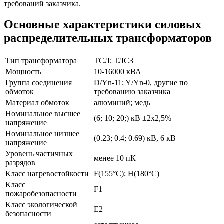
требований заказчика.
Основные характеристики силовых
распределительных трансформаторов
Тип трансформатора
ТСЛ; ТЛСЗ
Мощность
10-16000 кВА
Группа соединения
D/Yn-11; Y/Yn-0, другие по
обмоток
требованию заказчика
Материал обмоток
алюминий; медь
Номинальное высшее
(6; 10; 20;) кВ ±2х2,5%
напряжение
Номинальное низшее
(0.23; 0.4; 0.69) кВ, 6 кВ
напряжение
Уровень частичных
менее 10 пК
разрядов
Класс нагревостойкости
F(155°С); H(180°C)
Класс
F1
пожаробезопасности
Класс экологической
E2
безопасности