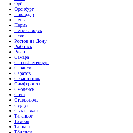
Орёл
Оренбург
Павлодар
Пенза
Пермь
Петрозаводск
Псков
Ростов-на-Дону
Рыбинск
Рязань
Самара
Санкт-Петербург
Саранск
Саратов
Севастополь
Симферополь
Смоленск
Сочи
Ставрополь
Сургут
Сыктывкар
Таганрог
Тамбов
Ташкент
Тбилиси