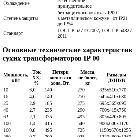
естественное
Охлаждение
принудительное
без защитного кожуха - IP00
Степень защиты
в металлическом кожухе - от IP21
до IP54
ГОСТ Р 52719-2007, ГОСТ Р 54827-
Стандарт
2011
Основные технические характеристик
сухих трансформаторов IP 00
Ток
Потери
Масса,
Мощность,
Размеры
ХХ,
холостого
не более,
кВт
ДхШхВ
%
хода, Вт.
кг
10
6,0
140
270
835х510х770
16
4,6
140
250
645х410х680
25
2,9
185
275
695х365х695
40
2,7
235
290
700х415х750
63
2,1
335
495
805х420х805
100
1,4
415
540
900х600х1170
160
0,8
495
725
1150х670х1255
250
0,7
700
925
1230х600х1360